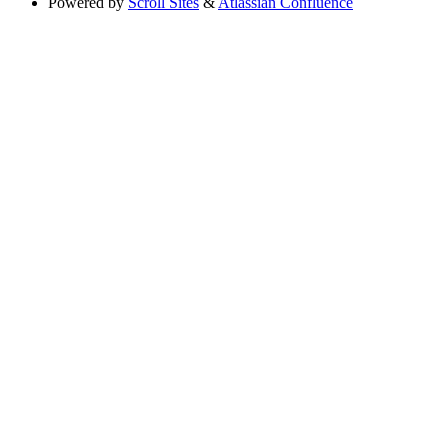
Powered by
Scroll Sites
&
Atlassian Confluence