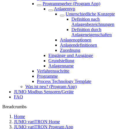
Programmgeber (Program App)
Anlagentyp
Unterschiedliche Konzepte
Definition nach
Anlagenbezeichnungen
Definition durch
Anlageneigenschaften
Anlagenoptionen
Anlagendefinitionen
Zuordnung
Eingänge und Ausgänge
Grundstellung
Anlagenname
Verfahrensschritte
Programme
Process Technology Template
Was ist neu? (Program App)
JUMO Modbus Sensoren/Geräte
FAQ
Breadcrumbs
Home
JUMO variTRON Home
JUMO variTRON Program App