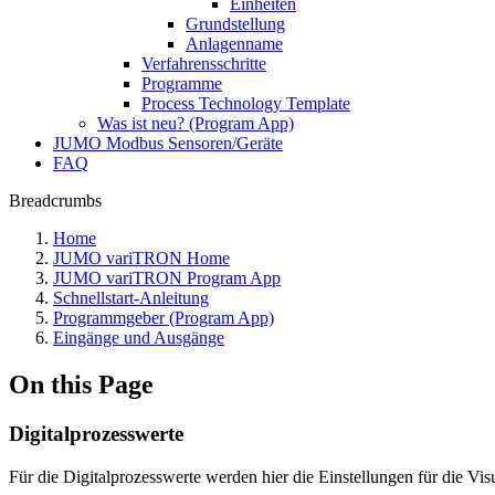
Einheiten
Grundstellung
Anlagenname
Verfahrensschritte
Programme
Process Technology Template
Was ist neu? (Program App)
JUMO Modbus Sensoren/Geräte
FAQ
Breadcrumbs
Home
JUMO variTRON Home
JUMO variTRON Program App
Schnellstart-Anleitung
Programmgeber (Program App)
Eingänge und Ausgänge
On this Page
Digitalprozesswerte
Für die Digitalprozesswerte werden hier die Einstellungen für die 