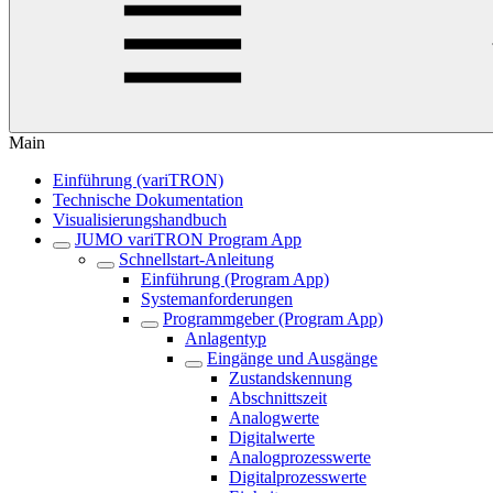
Main
Einführung (variTRON)
Technische Dokumentation
Visualisierungshandbuch
JUMO variTRON Program App
Schnellstart-Anleitung
Einführung (Program App)
Systemanforderungen
Programmgeber (Program App)
Anlagentyp
Eingänge und Ausgänge
Zustandskennung
Abschnittszeit
Analogwerte
Digitalwerte
Analogprozesswerte
Digitalprozesswerte