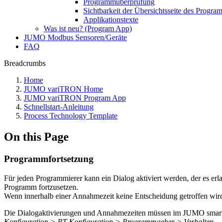
Programmüberprüfung
Sichtbarkeit der Übersichtsseite des Progr
Applikationstexte
Was ist neu? (Program App)
JUMO Modbus Sensoren/Geräte
FAQ
Breadcrumbs
Home
JUMO variTRON Home
JUMO variTRON Program App
Schnellstart-Anleitung
Process Technology Template
On this Page
Programmfortsetzung
Für jeden Programmierer kann ein Dialog aktiviert werden, der es erl
Programm fortzusetzen.
Wenn innerhalb einer Annahmezeit keine Entscheidung getroffen wird
Die Dialogaktivierungen und Annahmezeiten müssen im JUMO smartW
Konfiguration > PT-Konfiguration > Programmgeber > Verhalten