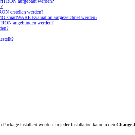
variTRON aufgebaut werden?
n?
TRON erstellen werden?
MO smartWARE Evaluation aufgezeichnet werden?
riTRON angebunden werden?
rden?
stellt?
in Package installiert werden. In jeder Installation kann in den
Change
-