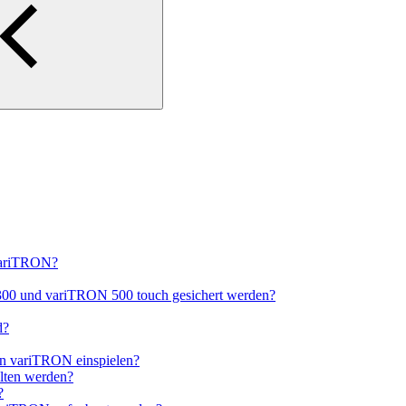
variTRON?
300 und variTRON 500 touch gesichert werden?
d?
en variTRON einspielen?
lten werden?
?