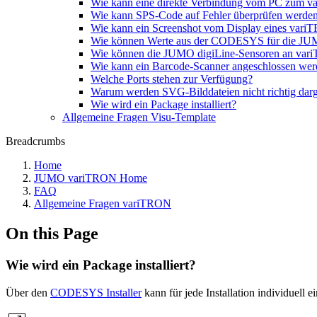
Wie kann eine direkte Verbindung vom PC zum 
Wie kann SPS-Code auf Fehler überprüfen werde
Wie kann ein Screenshot vom Display eines vari
Wie können Werte aus der CODESYS für die JU
Wie können die JUMO digiLine-Sensoren an va
Wie kann ein Barcode-Scanner angeschlossen we
Welche Ports stehen zur Verfügung?
Warum werden SVG-Bilddateien nicht richtig darge
Wie wird ein Package installiert?
Allgemeine Fragen Visu-Template
Breadcrumbs
Home
JUMO variTRON Home
FAQ
Allgemeine Fragen variTRON
On this Page
Wie wird ein Package installiert?
Über den
CODESYS Installer
kann für jede Installation individuell e