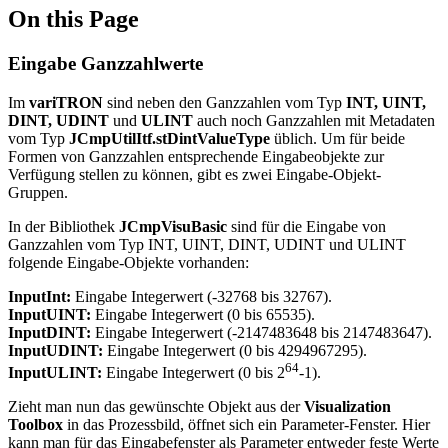
On this Page
Eingabe Ganzzahlwerte
Im
variTRON
sind neben den Ganzzahlen vom Typ
INT, UINT,
DINT, UDINT
und
ULINT
auch noch Ganzzahlen mit Metadaten
vom Typ
JCmpUtilItf.stDintValueType
üblich. Um für beide
Formen von Ganzzahlen entsprechende Eingabeobjekte zur
Verfügung stellen zu können, gibt es zwei Eingabe-Objekt-
Gruppen.
In der Bibliothek
JCmpVisuBasic
sind für die Eingabe von
Ganzzahlen vom Typ INT, UINT, DINT, UDINT und ULINT
folgende Eingabe-Objekte vorhanden:
InputInt:
Eingabe Integerwert (-32768 bis 32767).
InputUINT:
Eingabe Integerwert (0 bis 65535).
InputDINT:
Eingabe Integerwert (-2147483648 bis 2147483647).
InputUDINT:
Eingabe Integerwert (0 bis 4294967295).
64
InputULINT:
Eingabe Integerwert (0 bis 2
-1).
Zieht man nun das gewünschte Objekt aus der
Visualization
Toolbox
in das Prozessbild, öffnet sich ein Parameter-Fenster. Hier
kann man für das Eingabefenster als Parameter entweder feste Werte