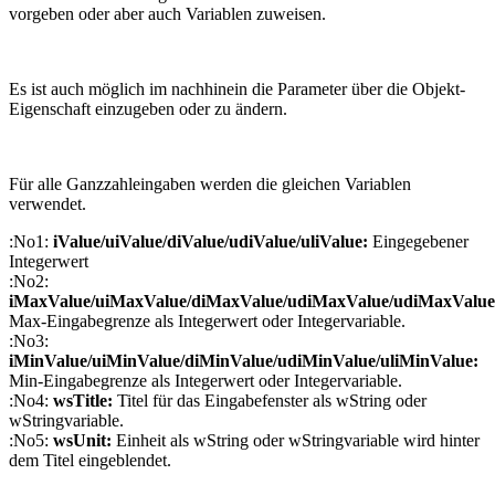
vorgeben oder aber auch Variablen zuweisen.
Es ist auch möglich im nachhinein die Parameter über die Objekt-
Eigenschaft einzugeben oder zu ändern.
Für alle Ganzzahleingaben werden die gleichen Variablen
verwendet.
:No1:
iValue/uiValue/diValue/udiValue/uliValue:
Eingegebener
Integerwert
:No2:
iMaxValue/uiMaxValue/diMaxValue/udiMaxValue/udiMaxValue
Max-Eingabegrenze als Integerwert oder Integervariable.
:No3:
iMinValue/uiMinValue/diMinValue/udiMinValue/uliMinValue:
Min-Eingabegrenze als Integerwert oder Integervariable.
:No4:
wsTitle:
Titel für das Eingabefenster als wString oder
wStringvariable.
:No5:
wsUnit:
Einheit als wString oder wStringvariable wird hinter
dem Titel eingeblendet.