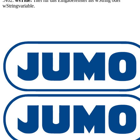
:No2:
wsTitle:
Titel für das Eingabefenster als wString oder
wStringvariable.