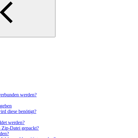
verbunden werden?
rgeben
wird diese benötigt?
ldet werden?
s Zip-Datei gepackt?
den?