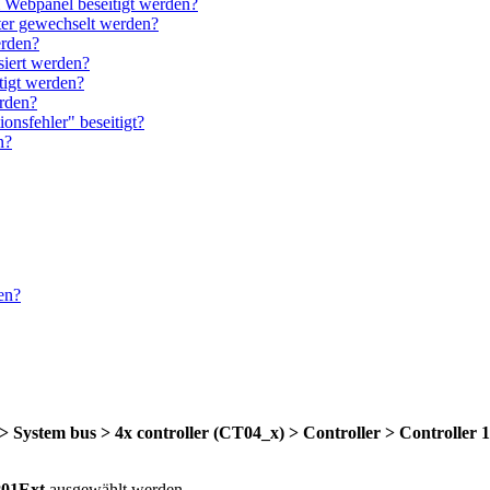
m Webpanel beseitigt werden?
ter gewechselt werden?
erden?
siert werden?
igt werden?
rden?
nsfehler" beseitigt?
n?
en?
>
System bus > 4x controller (CT04_x) > Controller > Controller 1
P01Ext
ausgewählt werden.