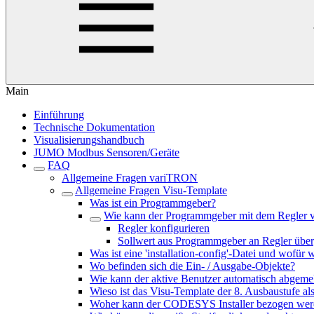
Main
Einführung
Technische Dokumentation
Visualisierungshandbuch
JUMO Modbus Sensoren/Geräte
FAQ
Allgemeine Fragen variTRON
Allgemeine Fragen Visu-Template
Was ist ein Programmgeber?
Wie kann der Programmgeber mit dem Regler 
Regler konfigurieren
Sollwert aus Programmgeber an Regler übe
Was ist eine 'installation-config'-Datei und wofür 
Wo befinden sich die Ein- / Ausgabe-Objekte?
Wie kann der aktive Benutzer automatisch abgeme
Wieso ist das Visu-Template der 8. Ausbaustufe al
Woher kann der CODESYS Installer bezogen wer