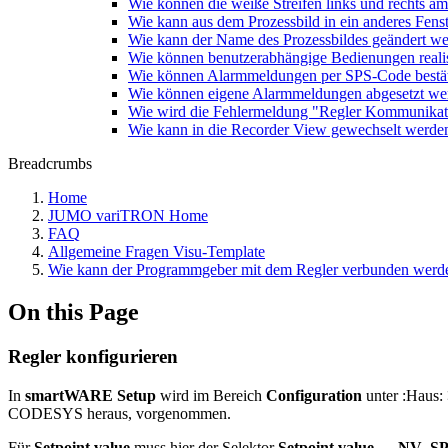
Wie können die weiße Streifen links und rechts a
Wie kann aus dem Prozessbild in ein anderes Fens
Wie kann der Name des Prozessbildes geändert w
Wie können benutzerabhängige Bedienungen reali
Wie können Alarmmeldungen per SPS-Code bestät
Wie können eigene Alarmmeldungen abgesetzt we
Wie wird die Fehlermeldung "Regler Kommunikatio
Wie kann in die Recorder View gewechselt werde
Breadcrumbs
Home
JUMO variTRON Home
FAQ
Allgemeine Fragen Visu-Template
Wie kann der Programmgeber mit dem Regler verbunden werd
On this Page
Regler konfigurieren
In
smartWARE Setup
wird im Bereich
Configuration
unter :Haus:
CODESYS heraus, vorgenommen.
Für
Setpoint value
muss hier der Selektor
Setpoint value → NV_S