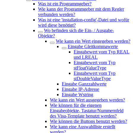
Was ist ein Programmgeber?
Wie kann der Programmgeber mit dem Regler
verbunden werden?
Was ist eine 'installation-config'-Datei und wofür
wird diese benötigt?
Wo befinden sich die Ein- / Ausgabe-
Objekte?
Wie kann ein Wert eingegeben werden?
Eingabe Gleitkommawerte
Eingabewert vom Typ REAL
und LREAL
Eingabewert vom Typ
stFloatValueType
Eingabewert vom Typ
stDoubleValueType
Eingabe Ganzzahlwerte
Eingabe IP-Adresse
Eingabe Wstring
Wie kann ein Wert ausgegeben werden?
Wie können für die eigenen
Eingabeobjekte, Tastatur/Nummernfeld
des Visu-Template benutzt werden?
Wie können die Buttons benutzt werden?
Wie kann eine Auswahlliste erstellt
werden?