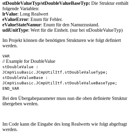
stDoubleValueTyp/stDoubleValueBaseTyp:
Die Struktur enthält
folgende Variablen:
lrValue
: Long Realwert
eValueError
: Enum für Fehler.
eValueStateNamur
: Enum für den Namurzustand.
udiUnitType
: Wert für die Einheit. (nur bei stDoubleValueTyp)
Im Projekt können die benötigten Strukturen wie folgt definiert
werden.
VAR
// Example for DoubleValue
stDoubleValue :
JCmpVisuBasic.JCmpUtilItf.stDoubleValueType;
stDoubleValueBase :
JCmpVisuBasic.JCmpUtilItf.stDoubleValueBaseType;
END_VAR
Bei den Übergabeparameter muss nun die oben definierte Struktur
übergeben werden.
Im Code kann die Eingabe des long Realwerts wie folgt abgefragt
werden.