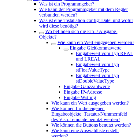
Was ist ein Programmgeber?
Wie kann der Programmgeber mit dem Regler
verbunden werden?
Was ist eine 'installation-config'-Datei und wofür
wird diese benötigt?
Wo befinden sich die Ein- / Ausgabe-
Objekte?
Wie kann ein Wert eingegeben werden?
Eingabe Gleitkommawerte
Eingabewert vom Typ REAL
und LREAL
Eingabewert vom Typ
stFloatValueType
Eingabewert vom Typ
stDoubleValueType
Eingabe Ganzzahlwerte
Eingabe IP-Adresse
Eingabe Wstring
Wie kann ein Wert ausgegeben werden?
Wie können für die eigenen
Eingabeobjekte, Tastatur/Nummernfeld
des Visu-Template benutzt werden?
Wie können die Buttons benutzt werden?
Wie kann eine Auswahlliste erstellt
werden?