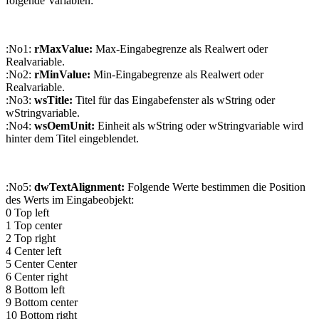
folgende Variablen:
:No1:
rMaxValue:
Max-Eingabegrenze als Realwert oder
Realvariable.
:No2:
rMinValue:
Min-Eingabegrenze als Realwert oder
Realvariable.
:No3:
wsTitle:
Titel für das Eingabefenster als wString oder
wStringvariable.
:No4:
wsOemUnit:
Einheit als wString oder wStringvariable wird
hinter dem Titel eingeblendet.
:No5:
dwTextAlignment:
Folgende Werte bestimmen die Position
des Werts im Eingabeobjekt:
0 Top left
1 Top center
2 Top right
4 Center left
5 Center Center
6 Center right
8 Bottom left
9 Bottom center
10 Bottom right