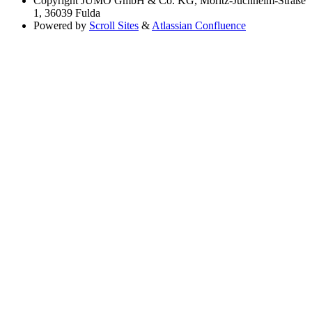
Copyright
JUMO GmbH & Co. KG, Moritz-Juchheim-Straße
1, 36039 Fulda
Powered by
Scroll Sites
&
Atlassian Confluence