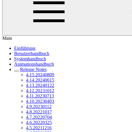
Main
Einführung
Benutzerhandbuch
Systemhandbuch
Animationshandbuch
Release Notes
4.15.20240809
4.14.20240615
4.13.20240122
4.12.20231012
4.11.20230713
4.10.20230403
4.9.20230112
4.8.20221017
4.7.20220704
4.6.20220325
4.5.20211216