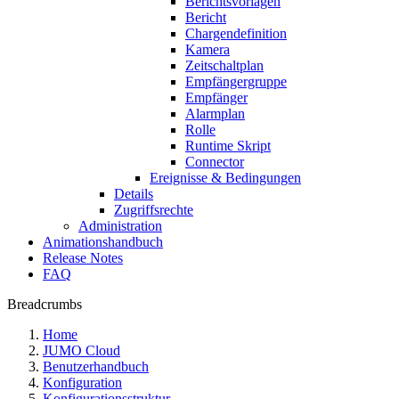
Berichtsvorlagen
Bericht
Chargendefinition
Kamera
Zeitschaltplan
Empfängergruppe
Empfänger
Alarmplan
Rolle
Runtime Skript
Connector
Ereignisse & Bedingungen
Details
Zugriffsrechte
Administration
Animationshandbuch
Release Notes
FAQ
Breadcrumbs
Home
JUMO Cloud
Benutzerhandbuch
Konfiguration
Konfigurationsstruktur