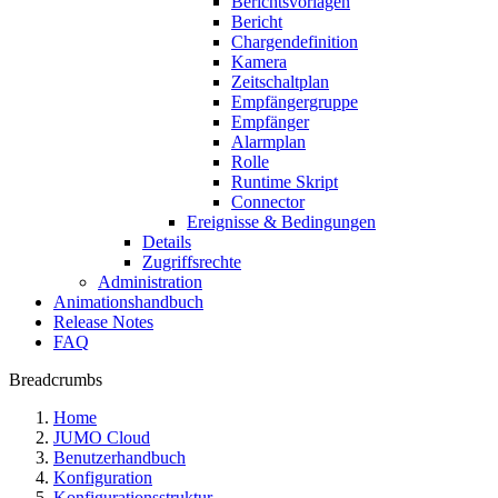
Berichtsvorlagen
Bericht
Chargendefinition
Kamera
Zeitschaltplan
Empfängergruppe
Empfänger
Alarmplan
Rolle
Runtime Skript
Connector
Ereignisse & Bedingungen
Details
Zugriffsrechte
Administration
Animationshandbuch
Release Notes
FAQ
Breadcrumbs
Home
JUMO Cloud
Benutzerhandbuch
Konfiguration
Konfigurationsstruktur