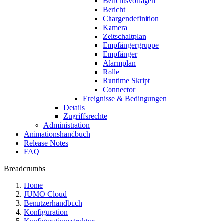
Berichtsvorlagen
Bericht
Chargendefinition
Kamera
Zeitschaltplan
Empfängergruppe
Empfänger
Alarmplan
Rolle
Runtime Skript
Connector
Ereignisse & Bedingungen
Details
Zugriffsrechte
Administration
Animationshandbuch
Release Notes
FAQ
Breadcrumbs
Home
JUMO Cloud
Benutzerhandbuch
Konfiguration
Konfigurationsstruktur