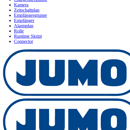
Kamera
Zeitschaltplan
Empfängergruppe
Empfänger
Alarmplan
Rolle
Runtime Skript
Connector