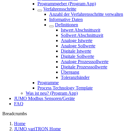
Programmgeber (Program App)
Verfahrensschritte
Anzahl der Verfahrensschritte verwalten
Informative Daten
Definitionen
Istwert Abschnittszeit
Sollwert Abschnittszeit
Analoge Istwerte
Analoge Sollwerte
Digitale Istwerte
Digitale Sollwerte
Analoge Prozesssollwerte
Digitale Prozesssollwerte
Übergang
Toleranzbänder
Programme
Process Technology Template
Was ist neu? (Program App)
JUMO Modbus Sensoren/Geräte
FAQ
Breadcrumbs
Home
JUMO variTRON Home