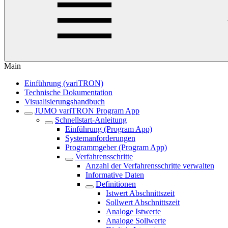
Main
Einführung (variTRON)
Technische Dokumentation
Visualisierungshandbuch
JUMO variTRON Program App
Schnellstart-Anleitung
Einführung (Program App)
Systemanforderungen
Programmgeber (Program App)
Verfahrensschritte
Anzahl der Verfahrensschritte verwalten
Informative Daten
Definitionen
Istwert Abschnittszeit
Sollwert Abschnittszeit
Analoge Istwerte
Analoge Sollwerte