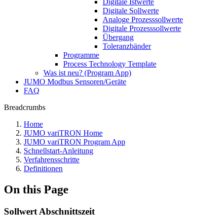
Digitale Istwerte
Digitale Sollwerte
Analoge Prozesssollwerte
Digitale Prozesssollwerte
Übergang
Toleranzbänder
Programme
Process Technology Template
Was ist neu? (Program App)
JUMO Modbus Sensoren/Geräte
FAQ
Breadcrumbs
Home
JUMO variTRON Home
JUMO variTRON Program App
Schnellstart-Anleitung
Verfahrensschritte
Definitionen
On this Page
Sollwert Abschnittszeit