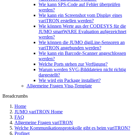
Wie kann SPS-Code auf Fehler überprüfen
werden?
Wie kann ein Screenshot vom Display eines
variTRON erstellen werden?
Wie können Werte aus der CODESYS für die
JUMO smartWARE Evaluation aufgezeichnet
werden?
Wie können die JUMO digiLine-Sensoren an
variTRON angebunden werden?
Wie kann ein Barcode-Scanner angeschlossen
werden?
Welche Ports stehen zur Verfügung?
Warum werden SVG-Bilddateien nicht richtig
dargestellt?
Wie wird ein Package installiert?
Allgemeine Fragen Visu-Template
Breadcrumbs
Home
JUMO variTRON Home
FAQ
Allgemeine Fragen variTRON
Welche Kommunikationsprotokolle gibt es beim variTRON?
Profinet