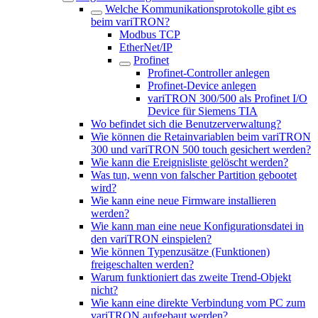
Welche Kommunikationsprotokolle gibt es
beim variTRON?
Modbus TCP
EtherNet/IP
Profinet
Profinet-Controller anlegen
Profinet-Device anlegen
variTRON 300/500 als Profinet I/O
Device für Siemens TIA
Wo befindet sich die Benutzerverwaltung?
Wie können die Retainvariablen beim variTRON
300 und variTRON 500 touch gesichert werden?
Wie kann die Ereignisliste gelöscht werden?
Was tun, wenn von falscher Partition gebootet
wird?
Wie kann eine neue Firmware installieren
werden?
Wie kann man eine neue Konfigurationsdatei in
den variTRON einspielen?
Wie können Typenzusätze (Funktionen)
freigeschalten werden?
Warum funktioniert das zweite Trend-Objekt
nicht?
Wie kann eine direkte Verbindung vom PC zum
variTRON aufgebaut werden?