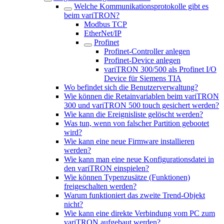
Welche Kommunikationsprotokolle gibt es
beim variTRON?
Modbus TCP
EtherNet/IP
Profinet
Profinet-Controller anlegen
Profinet-Device anlegen
variTRON 300/500 als Profinet I/O
Device für Siemens TIA
Wo befindet sich die Benutzerverwaltung?
Wie können die Retainvariablen beim variTRON
300 und variTRON 500 touch gesichert werden?
Wie kann die Ereignisliste gelöscht werden?
Was tun, wenn von falscher Partition gebootet
wird?
Wie kann eine neue Firmware installieren
werden?
Wie kann man eine neue Konfigurationsdatei in
den variTRON einspielen?
Wie können Typenzusätze (Funktionen)
freigeschalten werden?
Warum funktioniert das zweite Trend-Objekt
nicht?
Wie kann eine direkte Verbindung vom PC zum
variTRON aufgebaut werden?