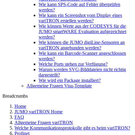
Wie kann SPS-Code auf Fehler überprüfen
werden?
Wie kann ein Screenshot vom Display eines
variTRON erstellen werden?
Wie können Werte aus der CODESYS für die
JUMO smartWARE Evaluation aufgezeichnet
werden?
Wie können die JUMO digiLine-Sensoren an
variTRON angebunden werden?
Wie kann ein Barcode-Scanner angeschlossen
werden?
Welche Ports stehen zur Verfügung?
Warum werden SVG-Bilddateien nicht richtig
dargestellt?
Wie wird ein Package installiert?
Allgemeine Fragen Visu-Template
Breadcrumbs
Home
JUMO variTRON Home
FAQ
Allgemeine Fragen variTRON
Welche Kommunikationsprotokolle gibt es beim variTRON?
Profinet