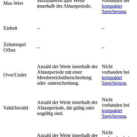
Maximalwert aller Werte
vorhanden bei
Max-Wert
innerhalb der Abtastperiode.
kompakter
Speicherung
.
Einheit
–
–
Zeitstempel
–
–
Offset
Anzahl der Werte innerhalb der
Nicht
Abtastperiode mit einer
vorhanden bei
Over/Under
Messbereichsüberschreitung
kompakter
oder -unterschreitung.
Speicherung
.
Nicht
Anzahl der Werte innerhalb der
vorhanden bei
Valid/Invalid
Abtastperiode, die gültig oder
kompakter
ungültig sind.
Speicherung
.
Nicht
Anzahl der Werte innerhalb der