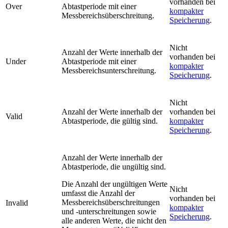
vorhanden bei
Over
Abtastperiode mit einer
kompakter
Messbereichsüberschreitung.
Speicherung
.
Nicht
Anzahl der Werte innerhalb der
vorhanden bei
Under
Abtastperiode mit einer
kompakter
Messbereichsunterschreitung.
Speicherung
.
Nicht
Anzahl der Werte innerhalb der
vorhanden bei
Valid
Abtastperiode, die gültig sind.
kompakter
Speicherung
.
Anzahl der Werte innerhalb der
Abtastperiode, die ungültig sind.
Die Anzahl der ungültigen Werte
Nicht
umfasst die Anzahl der
vorhanden bei
Messbereichsüberschreitungen
Invalid
kompakter
und -unterschreitungen sowie
Speicherung
.
alle anderen Werte, die nicht den