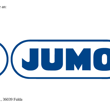
 an:
, 36039 Fulda