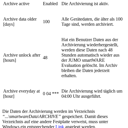
Archive active
Enabled
Die Archivierung ist aktiv.
Archive data older
Alle Gerätedaten, die älter als 100
100
[days]
Tage sind, werden archiviert.
Hat ein Benutzer Daten aus der
Archivierung wiederhergestellt,
werden diese Daten nach 48
Archive unlock after
Stunden automatisch wieder aus
48
[hours]
der JUMO smartWARE
Evaluation gelöscht. Im Archiv
bleiben die Daten jederzeit
erhalten.
Archive everyday at
Die Archivierung wird täglich um
0 04 ***
[hour]
04:00 Uhr ausgeführt.
Die Daten der Archivierung werden im Verzeichnis
“...\smartwareData\ARCHIVE”
gespeichert. Damit dieses
Verzeichnis auf eine andere Festplatte verweist, muss unter
Windows ein entsprechender
Link
angelegt werden.