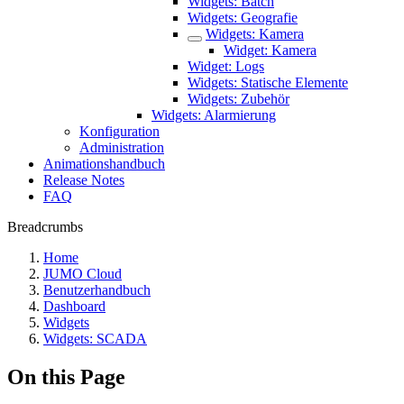
Widgets: Batch
Widgets: Geografie
Widgets: Kamera
Widget: Kamera
Widget: Logs
Widgets: Statische Elemente
Widgets: Zubehör
Widgets: Alarmierung
Konfiguration
Administration
Animationshandbuch
Release Notes
FAQ
Breadcrumbs
Home
JUMO Cloud
Benutzerhandbuch
Dashboard
Widgets
Widgets: SCADA
On this Page