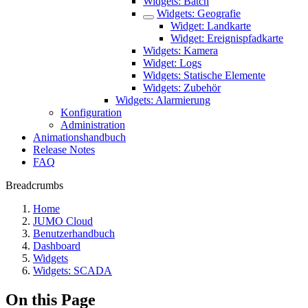
Widgets: Batch
Widgets: Geografie
Widget: Landkarte
Widget: Ereignispfadkarte
Widgets: Kamera
Widget: Logs
Widgets: Statische Elemente
Widgets: Zubehör
Widgets: Alarmierung
Konfiguration
Administration
Animationshandbuch
Release Notes
FAQ
Breadcrumbs
Home
JUMO Cloud
Benutzerhandbuch
Dashboard
Widgets
Widgets: SCADA
On this Page