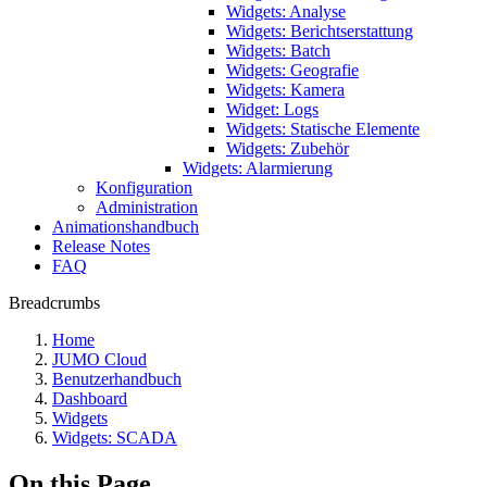
Widgets: Analyse
Widgets: Berichtserstattung
Widgets: Batch
Widgets: Geografie
Widgets: Kamera
Widget: Logs
Widgets: Statische Elemente
Widgets: Zubehör
Widgets: Alarmierung
Konfiguration
Administration
Animationshandbuch
Release Notes
FAQ
Breadcrumbs
Home
JUMO Cloud
Benutzerhandbuch
Dashboard
Widgets
Widgets: SCADA
On this Page