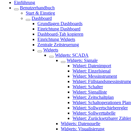
Einführung
Benutzerhandbuch
Start & Einstieg
Dashboard
Grundlagen Dashboards
Einrichtung Dashboard
Dashboard-Tab kopieren
Einrichtung Widgets
Zentrale Zeitsteuerung
Widgets
Widgets: SCADA
Widgets: Signale
Widget: Datenimport
Widget: Einzelsignal
Widget: Messinstrument
Widget: Füllstandsmessinstrum
Widget: Schalter
Widget: Signalliste
Widget: Zeitschaltplan
Widget: Schaltoperationen Pla
Widget: Sollwertschieberegler
Widget: Sollwerttabelle
Widget: Zurücksetzbarer Zähler
Widgets: Datenquelle
Widgets: Visualisierung