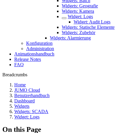
Widgets: Batch
Widgets: Geografie
Widgets: Kamera
Widget: Logs
Widget: Audit Logs
Widgets: Statische Elemente
Widgets: Zubehör
Widgets: Alarmierung
Konfiguration
Administration
Animationshandbuch
Release Notes
FAQ
Breadcrumbs
Home
JUMO Cloud
Benutzerhandbuch
Dashboard
Widgets
Widgets: SCADA
Widget: Logs
On this Page