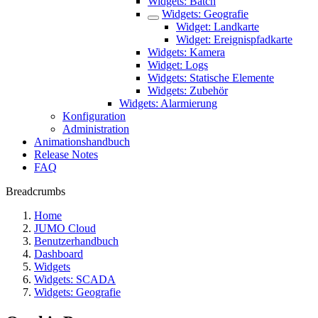
Widgets: Batch
Widgets: Geografie
Widget: Landkarte
Widget: Ereignispfadkarte
Widgets: Kamera
Widget: Logs
Widgets: Statische Elemente
Widgets: Zubehör
Widgets: Alarmierung
Konfiguration
Administration
Animationshandbuch
Release Notes
FAQ
Breadcrumbs
Home
JUMO Cloud
Benutzerhandbuch
Dashboard
Widgets
Widgets: SCADA
Widgets: Geografie