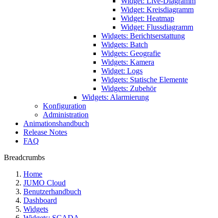
Widget: Live-Diagramm
Widget: Kreisdiagramm
Widget: Heatmap
Widget: Flussdiagramm
Widgets: Berichtserstattung
Widgets: Batch
Widgets: Geografie
Widgets: Kamera
Widget: Logs
Widgets: Statische Elemente
Widgets: Zubehör
Widgets: Alarmierung
Konfiguration
Administration
Animationshandbuch
Release Notes
FAQ
Breadcrumbs
Home
JUMO Cloud
Benutzerhandbuch
Dashboard
Widgets
Widgets: SCADA