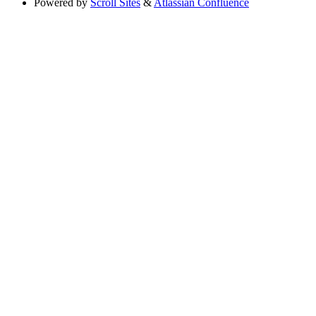
Powered by
Scroll Sites
&
Atlassian Confluence