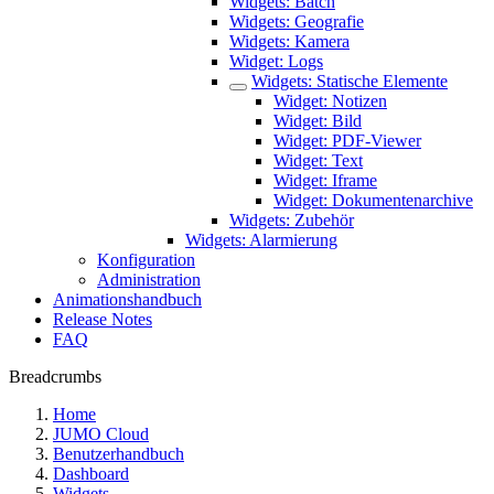
Widgets: Batch
Widgets: Geografie
Widgets: Kamera
Widget: Logs
Widgets: Statische Elemente
Widget: Notizen
Widget: Bild
Widget: PDF-Viewer
Widget: Text
Widget: Iframe
Widget: Dokumentenarchive
Widgets: Zubehör
Widgets: Alarmierung
Konfiguration
Administration
Animationshandbuch
Release Notes
FAQ
Breadcrumbs
Home
JUMO Cloud
Benutzerhandbuch
Dashboard
Widgets