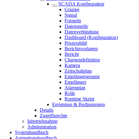
SCADA Konfiguration
Gruppe
Signal
Formeln
Datenquelle
Datenverbindung
Dashboard (Konfiguration)
Prozessbild
Berichtsvorlagen
Bericht
Chargendefinition
Kamera
Zeitschaltplan
Empfängergruppe
Empfänger
Alarmplan
Rolle
Runtime Skript
Ereignisse & Bedingungen
Details
Zugriffsrechte
Inbetriebnahme
Administration
Systemhandbuch
Animationshandbuch