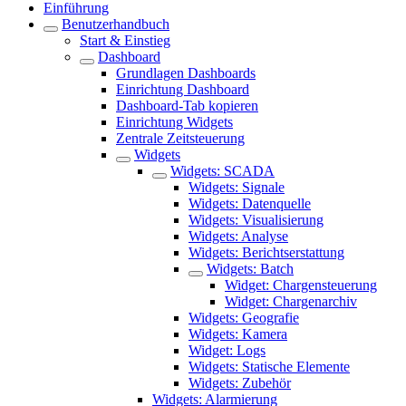
Einführung
Benutzerhandbuch
Start & Einstieg
Dashboard
Grundlagen Dashboards
Einrichtung Dashboard
Dashboard-Tab kopieren
Einrichtung Widgets
Zentrale Zeitsteuerung
Widgets
Widgets: SCADA
Widgets: Signale
Widgets: Datenquelle
Widgets: Visualisierung
Widgets: Analyse
Widgets: Berichtserstattung
Widgets: Batch
Widget: Chargensteuerung
Widget: Chargenarchiv
Widgets: Geografie
Widgets: Kamera
Widget: Logs
Widgets: Statische Elemente
Widgets: Zubehör
Widgets: Alarmierung