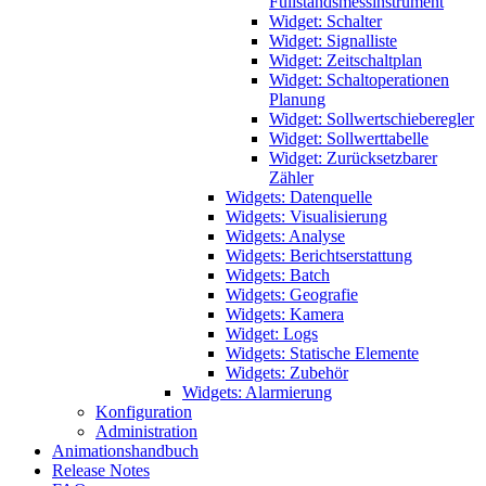
Füllstandsmessinstrument
Widget: Schalter
Widget: Signalliste
Widget: Zeitschaltplan
Widget: Schaltoperationen
Planung
Widget: Sollwertschieberegler
Widget: Sollwerttabelle
Widget: Zurücksetzbarer
Zähler
Widgets: Datenquelle
Widgets: Visualisierung
Widgets: Analyse
Widgets: Berichtserstattung
Widgets: Batch
Widgets: Geografie
Widgets: Kamera
Widget: Logs
Widgets: Statische Elemente
Widgets: Zubehör
Widgets: Alarmierung
Konfiguration
Administration
Animationshandbuch
Release Notes