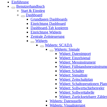
Einführung
Benutzerhandbuch
Start & Einstieg
Dashboard
Grundlagen Dashboards
Einrichtung Dashboard
Dashboard-Tab kopieren
Einrichtung Widgets
Zentrale Zeitsteuerung
Widgets
Widgets: SCADA
Widgets: Signale
Widget: Datenimport
Widget: Einzelsignal
Widget: Messinstrument
Widget: Füllstandsmessinstrum
Widget: Schalter
Widget: Signalliste
Widget: Zeitschaltplan
Widget: Schaltoperationen Pla
Widget: Sollwertschieberegler
Widget: Sollwerttabelle
Widget: Zurücksetzbarer Zähler
Widgets: Datenquelle
Widgets: Visualisierung