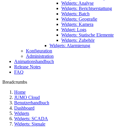
Widgets: Analyse
Widgets: Berichtserstattung
Widgets: Batch
Widgets: Geografie
Widgets: Kamera
Widget: Logs
Widgets: Statische Elemente
Widgets: Zubehör
Widgets: Alarmierung
Konfiguration
Administration
Animationshandbuch
Release Notes
FAQ
Breadcrumbs
Home
JUMO Cloud
Benutzerhandbuch
Dashboard
Widgets
Widgets: SCADA
Widgets: Signale