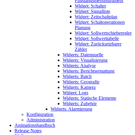
Füllstandsmessinstrument
Widget: Schalter
Widget: Signalliste
Widget: Zeitschaltplan
Widget: Schaltoperationen
Planung
Widget: Sollwertschieberegler
Widget: Sollwerttabelle
Widget: Zurücksetzbarer
Zähler
Widgets: Datenquelle
Widgets: Visualisierung
Widgets: Analyse
Widgets: Berichtserstattung
Widgets: Batch
Widgets: Geografie
Widgets: Kamera
Widget: Logs
Widgets: Statische Elemente
Widgets: Zubehör
Widgets: Alarmierung
Konfiguration
Administration
Animationshandbuch
Release Notes